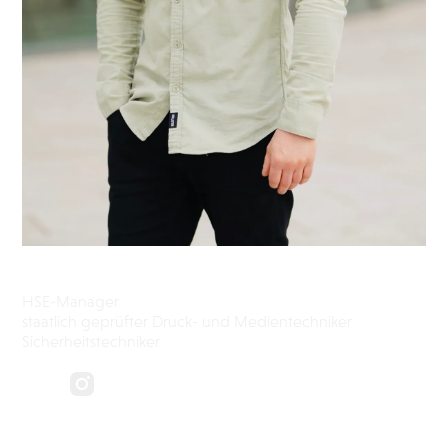
Christoph Jahn
HSE-Manager
staatlich geprüfter Druck- und Medientechniker
Sicherheitstechniker ‍