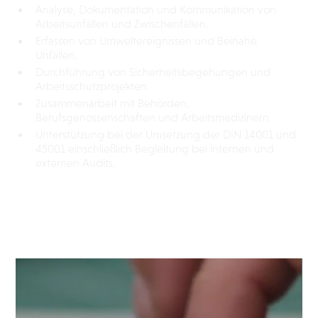
Analyse, Dokumentation und Kommunikation von
Arbeitsunfällen und Zwischenfällen.
Erfassen von Umweltereignissen und Beinahe
Unfällen.
Durchführung von Sicherheitsbegehungen und
Arbeitsschutzprojekten.
Zusammenarbeit mit Behörden,
Berufsgenossenschaften und Arbeitsmedizinern
Unterstützung bei der Umsetzung der DIN 14001 und
45001 einschließlich Begleitung bei internen und
externen Audits.